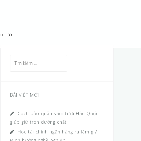
in tức
T
ì
m
k
i
BÀI VIẾT MỚI
ế
m
Cách bảo quản sâm tươi Hàn Quốc
c
giúp giữ trọn dưỡng chất
h
Học tài chính ngân hàng ra làm gì?
o
Định hướng nghề nghiệp
: