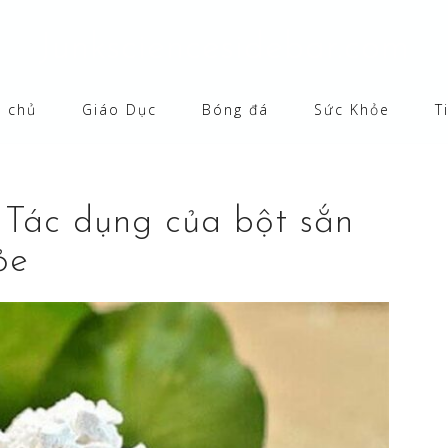
Junksciencesidebar.com
g chủ
Giáo Dục
Bóng đá
Sức Khỏe
T
? Tác dụng của bột sắn
ỏe