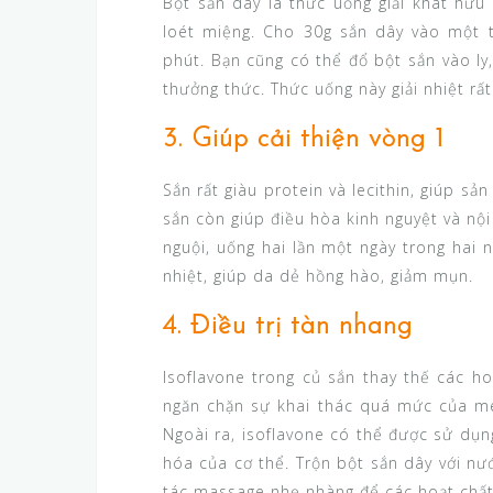
Bột sắn dây là thức uống giải khát hữ
loét miệng. Cho 30g sắn dây vào một t
phút. Bạn cũng có thể đổ bột sắn vào ly
thưởng thức. Thức uống này giải nhiệt rấ
3. Giúp cải thiện vòng 1
Sắn rất giàu protein và lecithin, giúp sả
sắn còn giúp điều hòa kinh nguyệt và nội
nguội, uống hai lần một ngày trong hai n
nhiệt, giúp da dẻ hồng hào, giảm mụn.
4. Điều trị tàn nhang
Isoflavone trong củ sắn thay thế các h
ngăn chặn sự khai thác quá mức của me
Ngoài ra, isoflavone có thể được sử dụ
hóa của cơ thể. Trộn bột sắn dây với nư
tác massage nhẹ nhàng để các hoạt chất