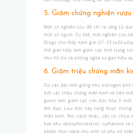
5. Giảm chứng nghiện rượu
Một số nghiên cứu đã chỉ ra rằng sử dụ
một số người. Cụ thể, một nghiên cứu ké
Drugs cho thấy nam giới (21-33 tuổi) uốn
thể gián tiếp làm giảm các tình trạng s
như hỗ trợ và phòng ngừa xơ gan hiệu qu
6. Giảm triệu chứng mãn ki
Do các đặc tính giống như estrogen phổ 
bớt các triệu chứng mãn kinh và tiền mãn
guern làm giảm các cơn bốc hỏa ở một 
âm đạo. Loại bột này cũng được chứng 
mãn kinh. Nói cách khác, sắn có chứa 
hạn như deoxymiroestrol, isoflavone và 
phẩm chức năng cho một số phụ nữ mãn