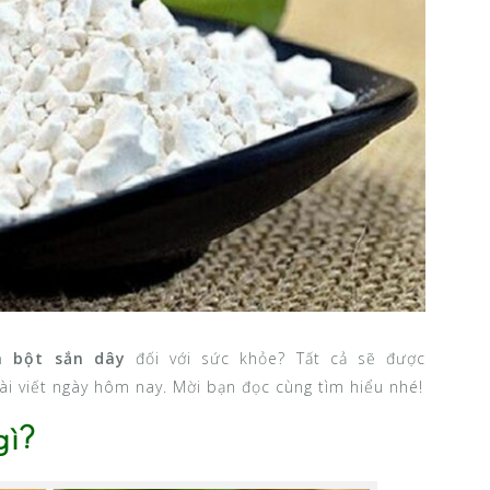
a bột sắn dây
đối với sức khỏe? Tất cả sẽ được
ài viết ngày hôm nay. Mời bạn đọc cùng tìm hiểu nhé!
gì?