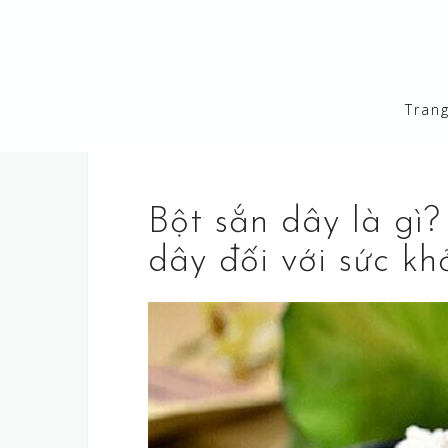
S
k
i
p
Tran
t
o
c
o
Bột sắn dây là gì
n
t
dây đối với sức kh
e
n
t