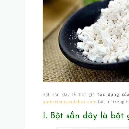
Bột sắn dây là bột gì?
Tác dụng củ
junksciencesidebar.com
bật mí trong b
I. Bột sắn dây là bột 