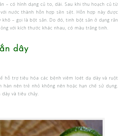
ắn – có hình dạng củ to, dài. Sau khi thu hoạch củ từ
y với nước thành hỗn hợp sền sệt. Hỗn hợp này được
 khô – gọi là bột sắn. Do đó, tinh bột sắn ở dạng rắn
ỏng với kích thước khác nhau, có màu trắng tinh.
sắn dây
ể hỗ trợ tiêu hóa các bệnh viêm loét dạ dày và ruột
ính hàn nên trẻ nhỏ không nên hoặc hạn chế sử dụng.
 dày và tiêu chảy.