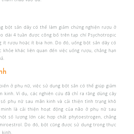
ng bột sắn dây có thể làm giảm chứng nghiện rượu ở
o dài 4 tuần được công bố trên tạp chí Psychotropic
g ít rượu hoặc ít bia hơn. Do đó, uống bột sắn dây có
ức khỏe khác liên quan đến việc uống rượu, chẳng hạn
ả.
nh
biến ở phụ nữ, việc sử dụng bột sắn có thể giúp giảm
 kinh. Ví dụ, các nghiên cứu đã chỉ ra rằng dùng cây
số phụ nữ sau mãn kinh và cải thiện tình trạng khô
minh là cải thiện hoạt động của não ở phụ nữ sau
một số lượng lớn các hợp chất phytoestrogen, chẳng
miroestrol. Do đó, bột cũng được sử dụng trong thực
 kinh.