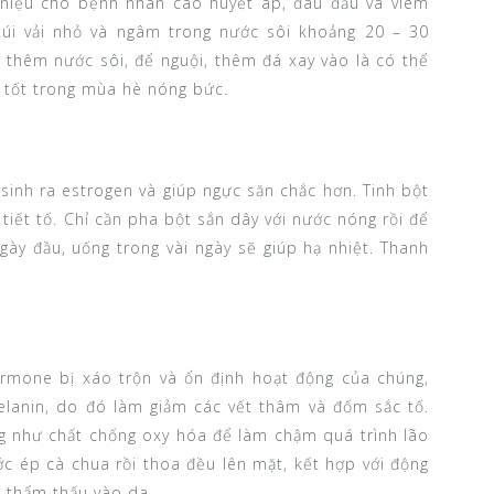
u hiệu cho bệnh nhân cao huyết áp, đau đầu và viêm
úi vải nhỏ và ngâm trong nước sôi khoảng 20 – 30
, thêm nước sôi, để nguội, thêm đá xay vào là có thể
t tốt trong mùa hè nóng bức.
n sinh ra estrogen và giúp ngực săn chắc hơn. Tinh bột
 tiết tố. Chỉ cần pha bột sắn dây với nước nóng rồi để
gày đầu, uống trong vài ngày sẽ giúp hạ nhiệt. Thanh
ormone bị xáo trộn và ổn định hoạt động của chúng,
lanin, do đó làm giảm các vết thâm và đốm sắc tố.
ng như chất chống oxy hóa để làm chậm quá trình lão
ớc ép cà chua rồi thoa đều lên mặt, kết hợp với động
 thẩm thấu vào da.