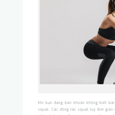
Khi bạn đang băn khoăn không biết bài
squat. Các động tác squat tuy đơn giản