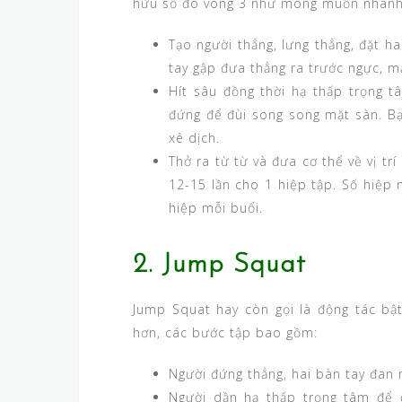
hữu số đo vòng 3 như mong muốn nhanh
Tạo người thẳng, lưng thẳng, đặt h
tay gập đưa thẳng ra trước ngực, mắ
Hít sâu đồng thời hạ thấp trọng 
đứng để đùi song song mặt sàn. Bạn
xê dịch.
Thở ra từ từ và đưa cơ thể về vị trí
12-15 lần cho 1 hiệp tập. Số hiệp 
hiệp mỗi buổi.
2. Jump Squat
Jump Squat hay còn gọi là động tác bật
hơn, các bước tập bao gồm:
Người đứng thẳng, hai bàn tay đan 
Người dần hạ thấp trọng tâm để đ