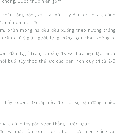
 chóng. Bước thực hiện gồm:
ai chân rộng bằng vai, hai bàn tay đan xen nhau, cánh
t nhìn phía trước.
tâm, phần mông hạ đều đều xuống theo hướng thẳng
 cần chú ý giữ người, lưng thẳng, gót chân không bị
 ban đầu. Nghỉ trong khoảng 1s và thực hiện lặp lại từ
mỗi buổi tùy theo thể lực của bạn, nên duy trì từ 2-3
 nhảy Squat. Bài tập này đòi hỏi sự vận động nhiều
nhau, cánh tay gập vươn thẳng trước ngực.
ùi và mặt sàn song song, bạn thực hiện giống với