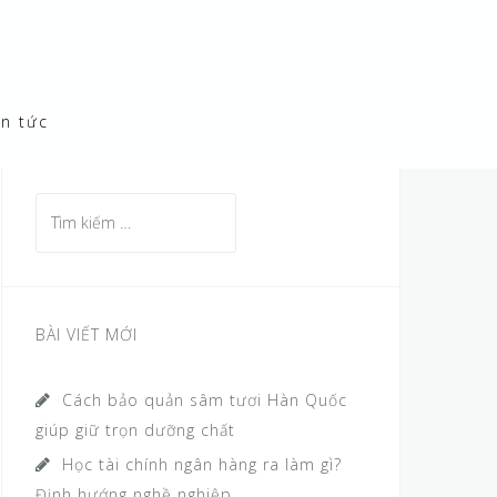
in tức
T
ì
m
k
i
BÀI VIẾT MỚI
ế
m
Cách bảo quản sâm tươi Hàn Quốc
c
giúp giữ trọn dưỡng chất
h
Học tài chính ngân hàng ra làm gì?
o
Định hướng nghề nghiệp
: