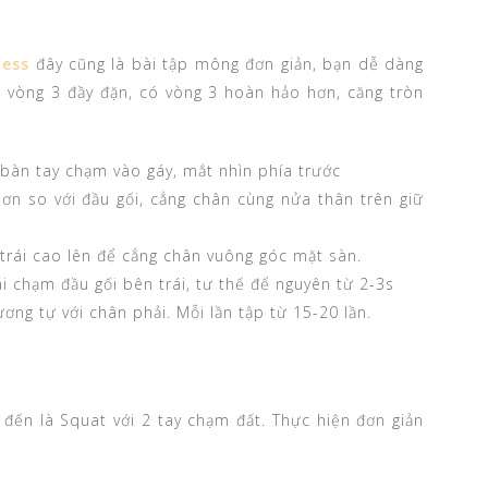
ness
đây cũng là bài tập mông đơn giản, bạn dễ dàng
u vòng 3 đầy đặn, có vòng 3 hoàn hảo hơn, căng tròn
 bàn tay chạm vào gáy, mắt nhìn phía trước
n so với đầu gối, cẳng chân cùng nửa thân trên giữ
trái cao lên để cẳng chân vuông góc mặt sàn.
rái chạm đầu gối bên trái, tư thế để nguyên từ 2-3s
ng tự với chân phải. Mỗi lần tập từ 15-20 lần.
đến là Squat với 2 tay chạm đất. Thực hiện đơn giản