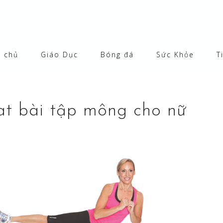
Junksciencesidebar.com
g chủ
Giáo Dục
Bóng đá
Sức Khỏe
T
at bài tập mông cho nữ