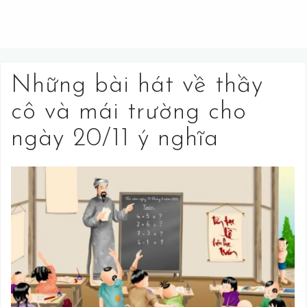
S
Junksciencesidebar.com
k
i
p
t
Những bài hát về thầy
o
cô và mái trường cho
c
o
ngày 20/11 ý nghĩa
n
t
e
n
t