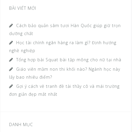
i
n
BÀI VIẾT MỚI
ế
g
m
Cách bảo quản sâm tươi Hàn Quốc giúp giữ trọn
b
c
dưỡng chất
h
à
Học tài chính ngân hàng ra làm gì? Định hướng
o
i
nghề nghiệp
:
v
Tổng hợp bài Squat bài tập mông cho nữ tại nhà
i
Giáo viên mầm non thi khối nào? Ngành học này
ế
lấy bao nhiêu điểm?
t
Gợi ý cách vẽ tranh đề tài thầy cô và mái trường
đơn giản đẹp mắt nhất
DANH MỤC