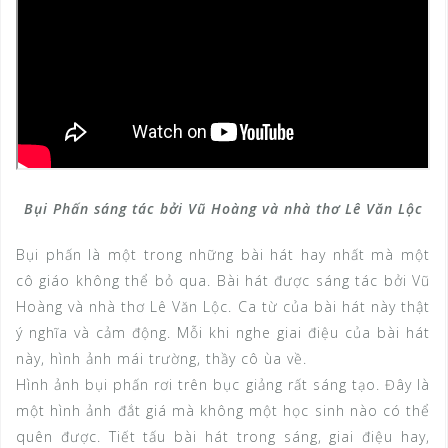
Bụi Phấn sáng tác bởi Vũ Hoàng và nhà thơ Lê Văn Lộc
Bụi phấn là một trong những bài hát hay nhất mà một
cô giáo không thể bỏ qua. Bài hát được sáng tác bởi Vũ
Hoàng và nhà thơ Lê Văn Lộc. Ca từ của bài hát này thật
ý nghĩa và cảm động. Mỗi khi nghe giai điệu của bài hát
này, hình ảnh mái trường, thầy cô ùa về.
Hình ảnh bụi phấn rơi trên bục giảng rất sáng tạo. Đây là
một hình ảnh đắt giá mà không một học sinh nào có thể
quên được. Tiết tấu bài hát trong sáng, giai điệu hay,