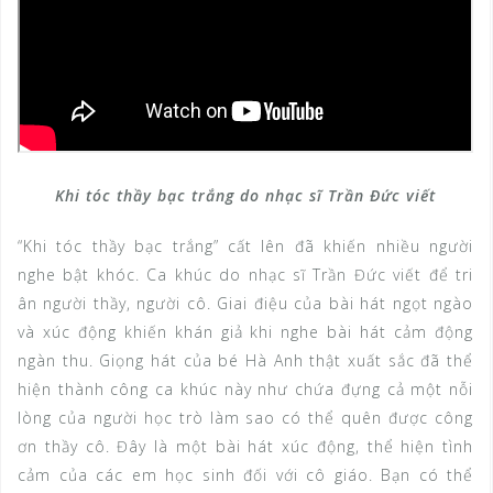
Khi tóc thầy bạc trắng do nhạc sĩ Trần Đức viết
“Khi tóc thầy bạc trắng” cất lên đã khiến nhiều người
nghe bật khóc. Ca khúc do nhạc sĩ Trần Đức viết để tri
ân người thầy, người cô. Giai điệu của bài hát ngọt ngào
và xúc động khiến khán giả khi nghe bài hát cảm động
ngàn thu. Giọng hát của bé Hà Anh thật xuất sắc đã thể
hiện thành công ca khúc này như chứa đựng cả một nỗi
lòng của người học trò làm sao có thể quên được công
ơn thầy cô. Đây là một bài hát xúc động, thể hiện tình
cảm của các em học sinh đối với cô giáo. Bạn có thể