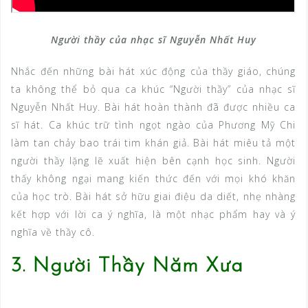
Người thầy của nhạc sĩ Nguyễn Nhất Huy
Nhắc đến những bài hát xúc động của thầy giáo, chúng
ta không thể bỏ qua ca khúc “Người thầy” của nhạc sĩ
Nguyễn Nhất Huy. Bài hát hoàn thành đã được nhiều ca
sĩ hát. Ca khúc trữ tình ngọt ngào của Phương Mỹ Chi
làm tan chảy bao trái tim khán giả. Bài hát miêu tả một
người thầy lặng lẽ xuất hiện bên cạnh học sinh. Người
thấy không ngại mang kiến ​​thức đến với mọi khó khăn
của học trò. Bài hát sở hữu giai điệu da diết, nhẹ nhàng
kết hợp với lời ca ý nghĩa, là một nhạc phẩm hay và ý
nghĩa về thầy cô.
3. Người Thầy Năm Xưa