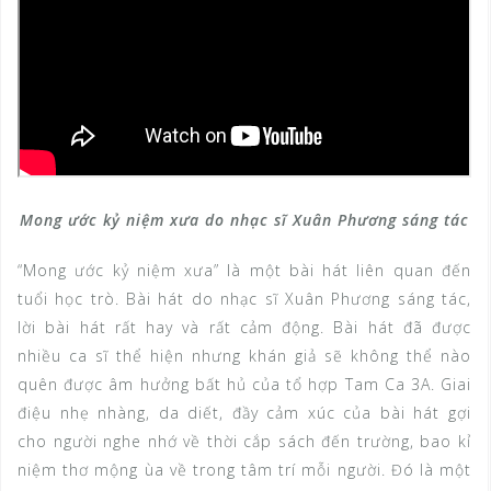
Mong ước kỷ niệm xưa do nhạc sĩ Xuân Phương sáng tác
“Mong ước kỷ niệm xưa” là một bài hát liên quan đến
tuổi học trò. Bài hát do nhạc sĩ Xuân Phương sáng tác,
lời bài hát rất hay và rất cảm động. Bài hát đã được
nhiều ca sĩ thể hiện nhưng khán giả sẽ không thể nào
quên được âm hưởng bất hủ của tổ hợp Tam Ca 3A. Giai
điệu nhẹ nhàng, da diết, đầy cảm xúc của bài hát gợi
cho người nghe nhớ về thời cắp sách đến trường, bao kỉ
niệm thơ mộng ùa về trong tâm trí mỗi người. Đó là một