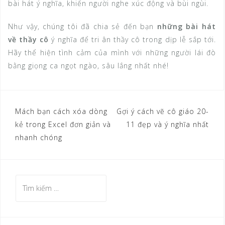
bài hát ý nghĩa, khiến người nghe xúc động và bùi ngùi.
Như vậy, chúng tôi đã chia sẻ đến bạn
những bài hát
về thầy cô
ý nghĩa để tri ân thầy cô trong dịp lễ sắp tới.
Hãy thể hiện tình cảm của mình với những người lái đò
bằng giọng ca ngọt ngào, sâu lắng nhất nhé!
Mách bạn cách xóa dòng
Gợi ý cách vẽ cô giáo 20-
Đ
kẻ trong Excel đơn giản và
11 đẹp và ý nghĩa nhất
i
nhanh chóng
ề
u
T
h
ì
ư
m
ớ
k