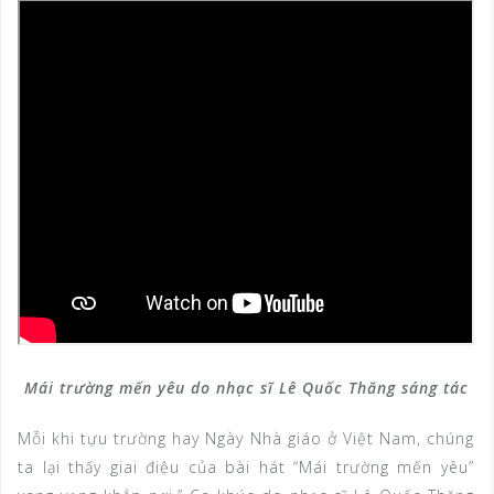
Mái trường mến yêu do nhạc sĩ Lê Quốc Thăng sáng tác
Mỗi khi tựu trường hay Ngày Nhà giáo ở Việt Nam, chúng
ta lại thấy giai điệu của bài hát “Mái trường mến yêu”