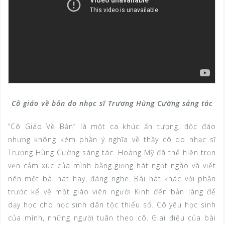
Cô giáo về bản do nhạc sĩ Trương Hùng Cường sáng tác
“Cô Giáo Về Bản” là một ca khúc ấn tượng, độc đáo
nhưng không kém phần ý nghĩa về thầy cô do nhạc sĩ
Trương Hùng Cường sáng tác. Hoàng Mỹ đã thể hiện trọn
vẹn cảm xúc của mình bằng giọng hát ngọt ngào và viết
nên một bài hát hay, đáng nghe. Bài hát khác với phần
trước kể về một giáo viên người Kinh đến bản làng để
dạy học cho học sinh dân tộc thiểu số. Cô yêu học sinh
của mình, những người tuân theo cô. Giai điệu của bài