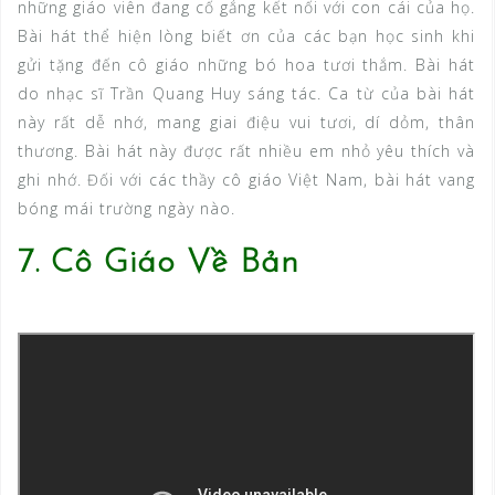
những giáo viên đang cố gắng kết nối với con cái của họ.
Bài hát thể hiện lòng biết ơn của các bạn học sinh khi
gửi tặng đến cô giáo những bó hoa tươi thắm. Bài hát
do nhạc sĩ Trần Quang Huy sáng tác. Ca từ của bài hát
này rất dễ nhớ, mang giai điệu vui tươi, dí dỏm, thân
thương. Bài hát này được rất nhiều em nhỏ yêu thích và
ghi nhớ. Đối với các thầy cô giáo Việt Nam, bài hát vang
bóng mái trường ngày nào.
7. Cô Giáo Về Bản