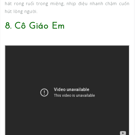
hát rong ruổi trong miệng, nhịp điệu nhanh chậm cuốn
hút lòng người.
8. Cô Giáo Em