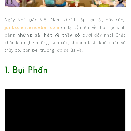
Ngày Nhà giáo Việt Nam 20/11 sắp tới rồi, hãy cùng
junksciencesidebar.com
ôn lại kỷ niệm về thời học sinh
bằng
những bài hát về thầy cô
dưới đây nhé! Chắc
chắn khi nghe những cảm xúc, khoảnh khắc khó quên về
thầy cô, bạn bè, trường lớp sẽ ùa về.
1. Bụi Phấn