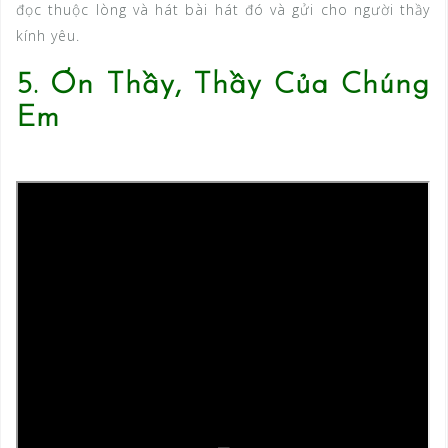
đọc thuộc lòng và hát bài hát đó và gửi cho người thầy
kính yêu.
5. Ơn Thầy, Thầy Của Chúng
Em