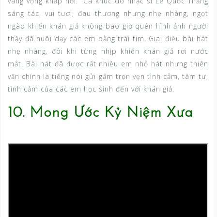
vang vọng khắp nơi.” Ca khúc do nhạc sĩ Lê Quốc Thăng
sáng tác, vui tươi, đau thương nhưng nhẹ nhàng, ngọt
ngào khiến khán giả không bao giờ quên hình ảnh người
thầy đã nuôi dạy các em bằng trái tim. Giai điệu bài hát
nhẹ nhàng, đôi khi từng nhịp khiến khán giả rơi nước
mắt. Bài hát đã được rất nhiều em nhỏ hát nhưng thiên
văn chính là tiếng nói gửi gắm trọn vẹn tình cảm, tâm tư,
tình cảm của các em học sinh đến với khán giả.
10. Mong Ước Kỷ Niệm Xưa