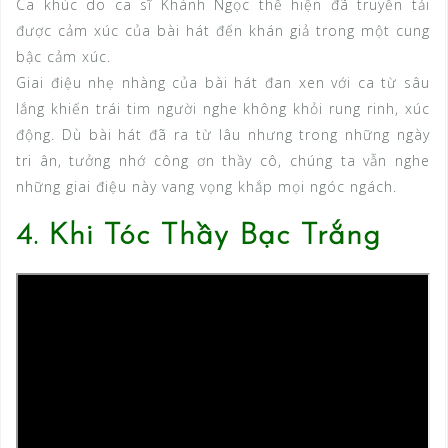
Ca khúc do ca sĩ Khánh Ngọc thể hiện đã truyền tải
được cảm xúc của bài hát đến khán giả trong một cung
bậc cảm xúc.
Giai điệu nhẹ nhàng của bài hát đan xen với ca từ sâu
lắng khiến trái tim người nghe không khỏi rung rinh, xúc
động. Dù bài hát đã ra từ lâu nhưng trong những ngày
tri ân, tưởng nhớ công ơn thầy cô, chúng ta vẫn nghe
những giai điệu này vang vọng khắp mọi ngóc ngách.
4. Khi Tóc Thầy Bạc Trắng