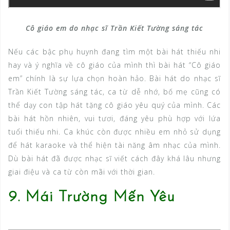
Cô giáo em do nhạc sĩ Trần Kiết Tường sáng tác
Nếu các bậc phụ huynh đang tìm một bài hát thiếu nhi
hay và ý nghĩa về cô giáo của mình thì bài hát “Cô giáo
em” chính là sự lựa chọn hoàn hảo. Bài hát do nhạc sĩ
Trần Kiết Tường sáng tác, ca từ dễ nhớ, bố mẹ cũng có
thể dạy con tập hát tặng cô giáo yêu quý của mình. Các
bài hát hồn nhiên, vui tươi, đáng yêu phù hợp với lứa
tuổi thiếu nhi. Ca khúc còn được nhiều em nhỏ sử dụng
để hát karaoke và thể hiện tài năng âm nhạc của mình.
Dù bài hát đã được nhạc sĩ viết cách đây khá lâu nhưng
giai điệu và ca từ còn mãi với thời gian.
9. Mái Trường Mến Yêu