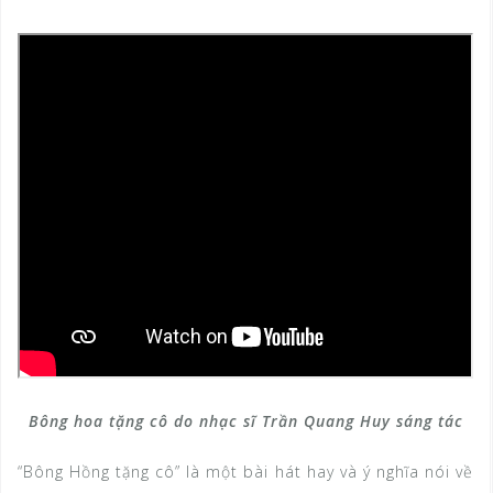
Bông hoa tặng cô do nhạc sĩ Trần Quang Huy sáng tác
“Bông Hồng tặng cô” là một bài hát hay và ý nghĩa nói về