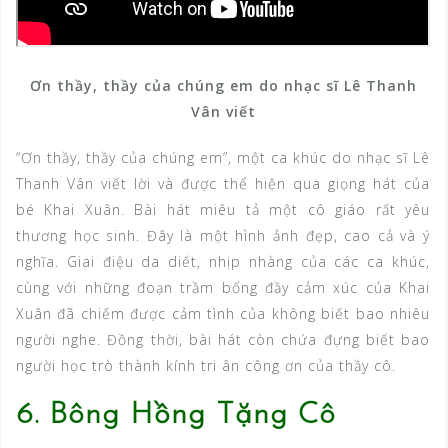
Ơn thầy, thầy của chúng em do nhạc sĩ Lê Thanh
Vân viết
“Ơn thầy, thầy của chúng em”, một ca khúc do nhạc sĩ Lê
Thanh Vân viết lời và được thể hiện qua giọng hát của
bé Khai Xuân. Bài hát miêu tả một cô giáo rất yêu
thương học sinh. Đây là một hình ảnh đẹp, cao cả và ý
nghĩa. Giai điệu da diết, nhịp nhàng của các ca khúc,
cùng với những đoạn trầm bổng đầy cảm xúc của Khai
Xuân đã chiếm được cảm tình của không biết bao nhiêu
người nghe. Đồng thời, bài hát còn chứa đựng biết bao
người học trò thành kính tri ân công ơn của thầy cô.
6. Bông Hồng Tặng Cô